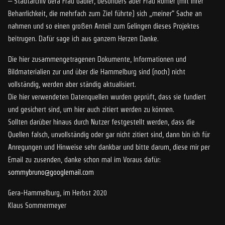
– Stadtarchiv Gera Frau Gäbler, besonders aber Frau Römer (mit ihrer
Beharrlichkeit, die mehrfach zum Ziel führte) sich „meiner“ Sache an
nahmen und so einen großen Anteil zum Gelingen dieses Projektes
beitrugen. Dafür sage ich aus ganzem Herzen Danke.
Die hier zusammengetragenen Dokumente, Informationen und
Bildmaterialien zur und über die Hammelburg sind (noch) nicht
vollständig, werden aber ständig aktualisiert.
Die hier verwendeten Datenquellen wurden geprüft, dass sie fundiert
und gesichert sind, um hier auch zitiert werden zu können.
Sollten darüber hinaus durch Nutzer festgestellt werden, dass die
Quellen falsch, unvollständig oder gar nicht zitiert sind, dann bin ich für
Anregungen und Hinweise sehr dankbar und bitte darum, diese mir per
Email zu zusenden, danke schon mal im Voraus dafür:
sommybruno@googlemail.com
Gera-Hammelburg, im Herbst 2020
Klaus Sommermeyer