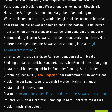
Bei der Erstellung dieses „Bebauungsplanes“ wurde lediglich die
Versorgung der Siedlung mit Wasser und Gas konzipiert. Obwohl alle
Häuser die Auflage bekamen, eine Klärgrube in Verbindung mit
Wassertoiletten zu errichten, wurden lediglich lokale Lösungen beauflagt,
aber keine, die die Abwässer geregelt abgeführt hätten. Die Bauherren
mussten einen Entwässerungsplan zur Genehmigung einreichen, der ein
Sammeln der geklärten Abwässer auf dem Grundstück beinhaltete. Hier
endete die vorgeschriebene Abwasserentsorgung (siehe auch „
die
Abwasserentsorgung
„).
Es ist zu vermuten, dass diese Auflagen genügen sollten, bis die
Siedlung an das öffentliche Kanalnetz anzuschließen sei. Dieser Vorgang
gestaltete sich allerdings nicht im Sinne der Planung. Auch mit der
„Eröffnung“ der Akte
„Bebauungsplan“
der Hofkammer 1934 konnte das
Problem leider keiner Lösung zugeführt werden. Nichts hat länger
Bestand als ein Provisorium.
Erst mit dem
Anschluss aller Häuser an die zentrale Abwasserentsorgung
im Jahre 2012 an die zentrale Kläranlage in Gera-Pohlitz wurde dieses
Problem nachhaltig gelöst.