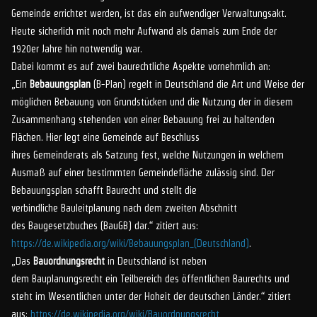
Gemeinde errichtet werden, ist das ein aufwendiger Verwaltungsakt.
Heute sicherlich mit noch mehr Aufwand als damals zum Ende der
1920er Jahre hin notwendig war.
Dabei kommt es auf zwei baurechtliche Aspekte vornehmlich an:
„Ein
Bebauungsplan
(B-Plan) regelt in Deutschland die Art und Weise der
möglichen Bebauung von Grundstücken und die Nutzung der in diesem
Zusammenhang stehenden von einer Bebauung frei zu haltenden
Flächen. Hier legt eine Gemeinde auf Beschluss
ihres Gemeinderats als Satzung fest, welche Nutzungen in welchem
Ausmaß auf einer bestimmten Gemeindefläche zulässig sind. Der
Bebauungsplan schafft Baurecht und stellt die
verbindliche Bauleitplanung nach dem zweiten Abschnitt
des Baugesetzbuches (BauGB) dar.“ zitiert aus:
https://de.wikipedia.org/wiki/Bebauungsplan_(Deutschland)
.
„Das
Bauordnungsrecht
in Deutschland ist neben
dem Bauplanungsrecht ein Teilbereich des öffentlichen Baurechts und
steht im Wesentlichen unter der Hoheit der deutschen Länder.“ zitiert
aus:
https://de.wikipedia.org/wiki/Bauordnungsrecht