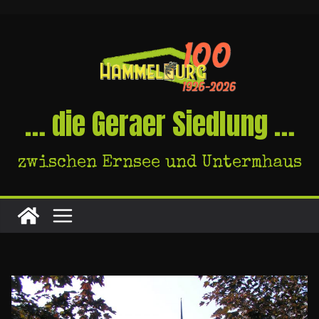
Skip
to
content
… die Geraer Siedlung …
zwischen Ernsee und Untermhaus