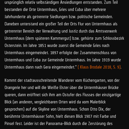
ursprünglich relativ selbständigen Ansiedlungen entstanden. Zum Teil
bestanden die Orte Untermhaus, Gries und Cuba über mehrere
Jahrhunderte als getrennte Siedlungen bzw. politische Gemeinden.
Daneben unterstand ein großer Teil der Orts Flur von Untermhaus als
getrennter Bereich der Verwaltung und Justiz durch das Amtsvorwerk
Untermhaus (dem späteren Kammergut) bzw. gehörte zum Schlossbezirk
Osterstein. Im Jahre 1851 wurde zuerst die Gemeinde Gries nach
Untermhaus eingemeindet. 1897 erfolgte der Zusammenschluss von
Untermhaus und Cuba zur Gemeinde Untermhaus. Im Jahre 1919 wurde
Untermhaus dann nach Gera eingemeindet.“
( Klaus Brodale 2018, S. 9)
.
Kommt der stadtausschreitende Wanderer vom Küchengarten, von der
Orangerie her und will die Weiße Elster über die Untermhäuser Brücke
queren, dann eröffnet sich ihm am Ostufer des Flusses der einzigartige
Blick (an anderen, vergleichbaren Orten wird da vom Malerblick
gesprochen) auf die Skyline von Untermhaus. Schon Otto Dix, der
berühmte Untermhäuser Sohn, hielt diesen Blick 1907 mit Farbe und
Pinsel fest. Leider ist der Panorama-Blick durch die Zerstörung des