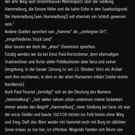
der alte Weg vom Untermhäuser Mohrenplatz über die Siedlung
Hammelburg, die Ernsee Höhe und die kalte Eiche in den Saarbachgrund.
Die Hammelburg [von: Hummelburg?] soll ehemals ein Schloß gewesen
sein.“
Andere Quellen sprechen von „Hamme“ als „umhegten Ort“,
„eingefriedetes Stück Land“.
Aber lassen wir doch die „alten“ Chronisten sprechen.
Fündig werden wir da bei Ernst Paul Kretzschmer, dem ehemaligen
Stadtarchivar und Autor vieler Publikationen über Gera und seiner
Umgebung. In der Geraer Zeitung ist am 21. Oktober 1943 ein Artikel
vom ihm erschienen, in dem er die alten Flurnamen erklärt (siehe rechte
Randleiste).
Auch Paul Feustel „beteiligt“ sich an der Deutung des Namens
„Hammelburg“: „Seit vielen Jahren schon umkreisen meine Gedanken
immer wieder den Begriff „Hammelburg“, einer Siedlung bei Gera. Ich war
der erste Siedler und baute 1927/28 mitten ins Feld hinein ohne Weg
und Steg. Daß das Wort weder mit Hammel noch mit Burg im üblichen
Sinne etwas zu tun hat, ist offenbar. Nirgends fanden sich Reste von