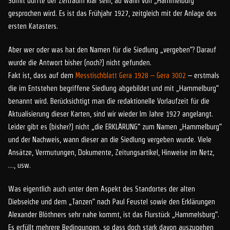
Somit dürfte der Zeitraum klar sein, ab wann von „Hammelburg“
gesprochen wird. Es ist das Frühjahr 1927, zeitgleich mit der Anlage des
ersten Katasters.
Aber wer oder was hat den Namen für die Siedlung „vergeben“? Darauf
wurde die Antwort bisher (noch?) nicht gefunden.
Fakt ist, dass auf dem
Messtischblatt Gera 1928 – Gera 3002
– erstmals
die im Entstehen begriffene Siedlung abgebildet und mit „Hammelburg“
benannt wird. Berücksichtigt man die redaktionelle Vorlaufzeit für die
Aktualisierung dieser Karten, sind wir wieder Im Jahre 1927 angelangt.
Leider gibt es (bisher?) nicht „die ERKLÄRUNG“ zum Namen „Hammelburg“
und der Nachweis, wann dieser an die Siedlung vergeben wurde. Viele
Ansätze, Vermutungen, Dokumente, Zeitungsartikel, Hinweise im Netz,
…, usw.
Was eigentlich auch unter dem Aspekt des Standortes der alten
Diebseiche und dem „Tanzen“ nach Paul Feustel sowie den Erklärungen
Alexander Blöthners sehr nahe kommt, ist das Flurstück „Hammelsburg“.
Es erfüllt mehrere Bedingungen, so dass doch stark davon auszugehen