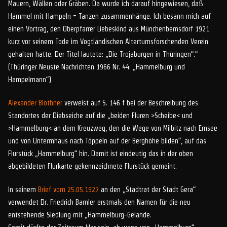
Mauern, Wällen oder Gräben. Da wurde ich darauf hingewiesen, daß
Hammel mit Hampeln = Tanzen zusammenhänge. Ich besann mich auf
einen Vortrag, den Oberpfarrer Liebeskind aus Münchenbernsdorf 1921
kurz vor seinem Tode im Vogtländischen Altertumsforschenden Verein
gehalten hatte. Der Titel lautete: „Die Trojaburgen in Thüringen“.“
(Thüringer Neuste Nachrichten 1966 Nr. 44: „Hammelburg und
Hampelmann“)
Alexander Blöthner
verweist auf S. 146 f bei der Beschreibung des
Standortes der Diebseiche auf die „beiden Fluren >Scheibe< und
>Hammelburg< an dem Kreuzweg, den die Wege von Milbitz nach Ernsee
und von Untermhaus nach Töppeln auf der Berghöhe bilden“, auf das
Flurstück „Hammelburg“ hin. Damit ist eindeutig das in der oben
abgebildeten Flurkarte gekennzeichnete Flurstück gemeint.
In seinem
Brief vom 25.05.1927
an den „Stadtrat der Stadt Gera“
verwendet Dr. Friedrich Bamler erstmals den Namen für die neu
entstehende Siedlung mit „Hammelburg-Gelände.