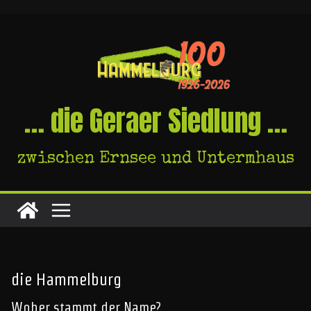
Skip
to
content
… die Geraer Siedlung …
zwischen Ernsee und Untermhaus
die Hammelburg
Woher stammt der Name?