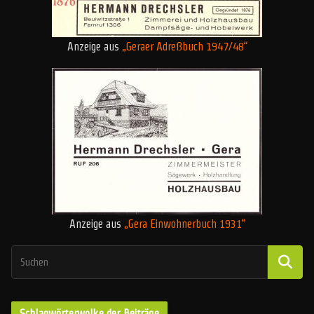
Anzeige aus
„Geraer Adreßbuch 1947/48“
Anzeige aus
„Gera Einwohnerbuch 1931“
Schlagwörterwolke der Beiträge