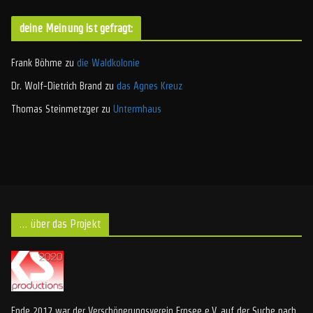
deine Meinung ist gefragt:
Frank Böhme
zu
die Waldkolonie
Dr. Wolf-Dietrich Brand
zu
das Agnes Kreuz
Thomas Steinmetzger
zu
Untermhaus
… über das Projekt
Ende 2017 war der Verschönerungsverein Ernsee e.V. auf der Suche nach