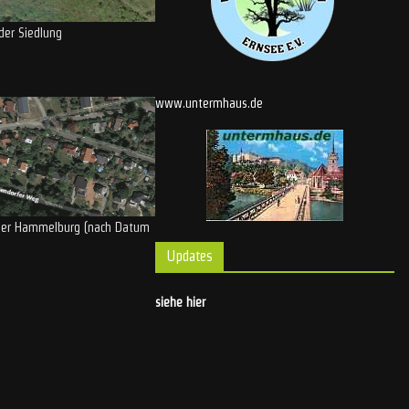
der Siedlung
www.untermhaus.de
 der Hammelburg (nach Datum
Updates
siehe hier