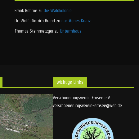
Frank Böhme
zu
die Waldkolonie
Dr. Wolf-Dietrich Brand
zu
das Agnes Kreuz
Thomas Steinmetzger
zu
Untermhaus
wichtige Links
Verschönerungsverein Ernsee e.V.
verschoenerungsverein-ernsee@web.de