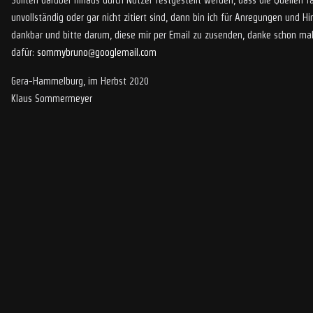
Sollten darüber hinaus durch Nutzer festgestellt werden, dass die Quellen fa
unvollständig oder gar nicht zitiert sind, dann bin ich für Anregungen und H
dankbar und bitte darum, diese mir per Email zu zusenden, danke schon ma
dafür:
sommybruno@googlemail.com
Gera-Hammelburg, im Herbst 2020
Klaus Sommermeyer