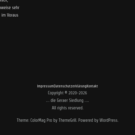
lsch,
inweise sehr
l im Voraus
Impressum
Datenschutzerklärung
Kontakt
Copyright © 2020-2026
… die Geraer Siedlung …
.
All rights reserved.
Theme:
ColorMag Pro
by ThemeGrill. Powered by
WordPress
.