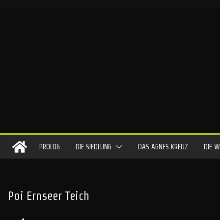
Skip
to
content
PROLOG
DIE SIEDLUNG
DAS AGNES KREUZ
DIE W
Poi Ernseer Teich