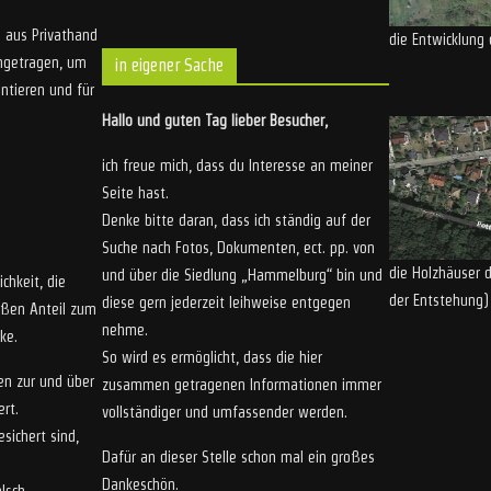
 aus Privathand
die Entwicklung 
engetragen, um
in eigener Sache
ntieren und für
Hallo und guten Tag lieber Besucher,
ich freue mich, dass du Interesse an meiner
Seite hast.
Denke bitte daran, dass ich ständig auf der
Suche nach Fotos, Dokumenten, ect. pp. von
die Holzhäuser
und über die Siedlung „Hammelburg“ bin und
chkeit, die
der Entstehung)
diese gern jederzeit leihweise entgegen
oßen Anteil zum
nehme.
ke.
So wird es ermöglicht, dass die hier
en zur und über
zusammen getragenen Informationen immer
rt.
vollständiger und umfassender werden.
sichert sind,
Dafür an dieser Stelle schon mal ein großes
Dankeschön.