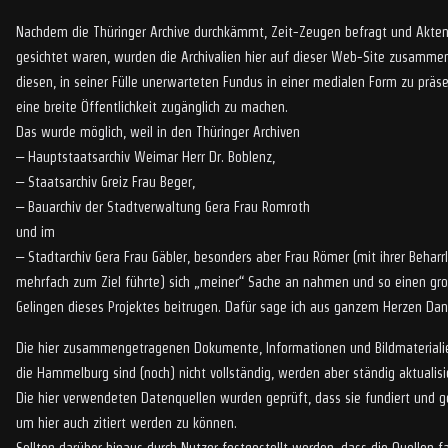
Nachdem die Thüringer Archive durchkämmt, Zeit-Zeugen befragt und Akten
gesichtet waren, wurden die Archivalien hier auf dieser Web-Site zusamm
diesen, in seiner Fülle unerwarteten Fundus in einer medialen Form zu präse
eine breite Öffentlichkeit zugänglich zu machen.
Das wurde möglich, weil in den Thüringer Archiven
– Hauptstaatsarchiv Weimar Herr Dr. Boblenz,
– Staatsarchiv Greiz Frau Beger,
– Bauarchiv der Stadtverwaltung Gera Frau Romroth
und im
– Stadtarchiv Gera Frau Gäbler, besonders aber Frau Römer (mit ihrer Beharrli
mehrfach zum Ziel führte) sich „meiner“ Sache an nahmen und so einen gr
Gelingen dieses Projektes beitrugen. Dafür sage ich aus ganzem Herzen Dan
Die hier zusammengetragenen Dokumente, Informationen und Bildmateriali
die Hammelburg sind (noch) nicht vollständig, werden aber ständig aktualisie
Die hier verwendeten Datenquellen wurden geprüft, dass sie fundiert und ge
um hier auch zitiert werden zu können.