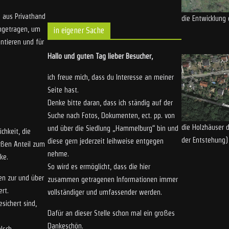
 aus Privathand
die Entwicklung 
engetragen, um
in eigener Sache
ntieren und für
Hallo und guten Tag lieber Besucher,
ich freue mich, dass du Interesse an meiner
Seite hast.
Denke bitte daran, dass ich ständig auf der
Suche nach Fotos, Dokumenten, ect. pp. von
die Holzhäuser
und über die Siedlung „Hammelburg“ bin und
chkeit, die
der Entstehung)
diese gern jederzeit leihweise entgegen
oßen Anteil zum
nehme.
ke.
So wird es ermöglicht, dass die hier
en zur und über
zusammen getragenen Informationen immer
rt.
vollständiger und umfassender werden.
sichert sind,
Dafür an dieser Stelle schon mal ein großes
Dankeschön.