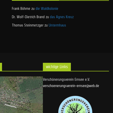
Frank Böhme
zu
die Waldkolonie
Dr. Wolf-Dietrich Brand
zu
das Agnes Kreuz
Thomas Steinmetzger
zu
Untermhaus
wichtige Links
Verschönerungsverein Ernsee e.V.
verschoenerungsverein-ernsee@web.de