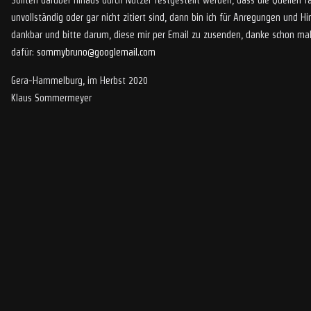
Sollten darüber hinaus durch Nutzer festgestellt werden, dass die Quellen fa
unvollständig oder gar nicht zitiert sind, dann bin ich für Anregungen und H
dankbar und bitte darum, diese mir per Email zu zusenden, danke schon ma
dafür:
sommybruno@googlemail.com
Gera-Hammelburg, im Herbst 2020
Klaus Sommermeyer