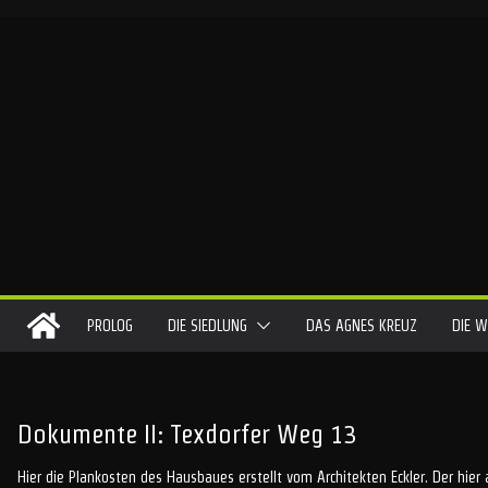
Skip
to
content
PROLOG
DIE SIEDLUNG
DAS AGNES KREUZ
DIE W
Dokumente II: Texdorfer Weg 13
Hier die Plankosten des Hausbaues erstellt vom Architekten Eckler. Der hie