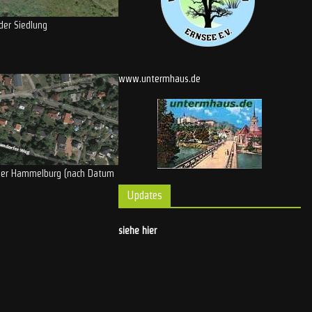
der Siedlung
www.untermhaus.de
 der Hammelburg (nach Datum
Updates
siehe hier