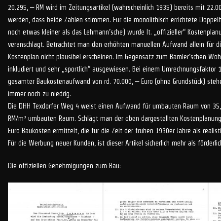
20.295, – RM wird im Zeitungsartikel (wahrscheinlich 1935) bereits mit 22.
werden, dass beide Zahlen stimmen. Für die monolithisch errichtete Doppe
noch etwas kleiner als das Lehmann’sche) wurde lt. „offizieller“ Kostenpla
veranschlagt. Betrachtet man den erhöhten manuellen Aufwand allein für d
Kostenplan nicht plausibel erscheinen. Im Gegensatz zum Bamler’schen Wohn
inkludiert und sehr „sportlich“ ausgewiesen. Bei einem Umrechnungsfaktor 1
gesamter Baukostenaufwand von rd. 70.000, – Euro (ohne Grundstück) stehe
immer noch zu niedrig.
Die DHH Texdorfer Weg 4 weist einen Aufwand für umbauten Raum von 35,80
RM/m³ umbauten Raum. Schlägt man der oben dargestellten Kostenplanung 
Euro Baukosten ermittelt, die für die Zeit der frühen 1930er Jahre als realist
Für die Werbung neuer Kunden, ist dieser Artikel sicherlich mehr als förderl
Die offiziellen Genehmigungen zum Bau: