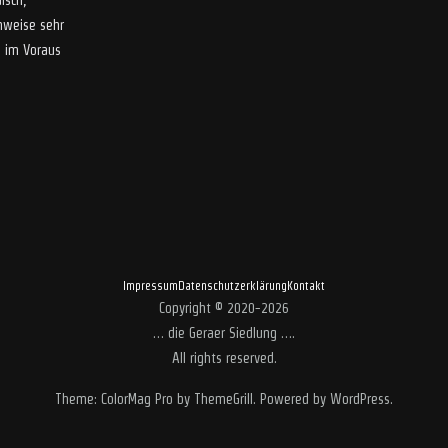
lsch,
inweise sehr
l im Voraus
Impressum
Datenschutzerklärung
Kontakt
Copyright © 2020-2026
… die Geraer Siedlung …
.
All rights reserved.
Theme:
ColorMag Pro
by ThemeGrill. Powered by
WordPress
.