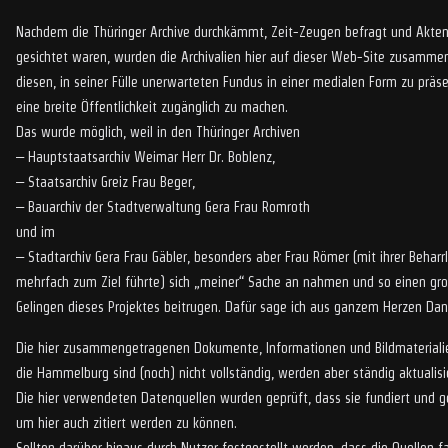
Nachdem die Thüringer Archive durchkämmt, Zeit-Zeugen befragt und Akten
gesichtet waren, wurden die Archivalien hier auf dieser Web-Site zusamm
diesen, in seiner Fülle unerwarteten Fundus in einer medialen Form zu präse
eine breite Öffentlichkeit zugänglich zu machen.
Das wurde möglich, weil in den Thüringer Archiven
– Hauptstaatsarchiv Weimar Herr Dr. Boblenz,
– Staatsarchiv Greiz Frau Beger,
– Bauarchiv der Stadtverwaltung Gera Frau Romroth
und im
– Stadtarchiv Gera Frau Gäbler, besonders aber Frau Römer (mit ihrer Beharrli
mehrfach zum Ziel führte) sich „meiner“ Sache an nahmen und so einen gr
Gelingen dieses Projektes beitrugen. Dafür sage ich aus ganzem Herzen Dan
Die hier zusammengetragenen Dokumente, Informationen und Bildmateriali
die Hammelburg sind (noch) nicht vollständig, werden aber ständig aktualisie
Die hier verwendeten Datenquellen wurden geprüft, dass sie fundiert und ge
um hier auch zitiert werden zu können.