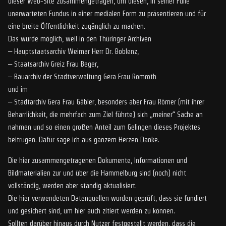
dieser Web-Site zusammengetragen, um diesen, in seiner Fülle
unerwarteten Fundus in einer medialen Form zu präsentieren und für
eine breite Öffentlichkeit zugänglich zu machen.
Das wurde möglich, weil in den Thüringer Archiven
– Hauptstaatsarchiv Weimar Herr Dr. Boblenz,
– Staatsarchiv Greiz Frau Beger,
– Bauarchiv der Stadtverwaltung Gera Frau Romroth
und im
– Stadtarchiv Gera Frau Gäbler, besonders aber Frau Römer (mit ihrer
Beharrlichkeit, die mehrfach zum Ziel führte) sich „meiner“ Sache an
nahmen und so einen großen Anteil zum Gelingen dieses Projektes
beitrugen. Dafür sage ich aus ganzem Herzen Danke.
Die hier zusammengetragenen Dokumente, Informationen und
Bildmaterialien zur und über die Hammelburg sind (noch) nicht
vollständig, werden aber ständig aktualisiert.
Die hier verwendeten Datenquellen wurden geprüft, dass sie fundiert
und gesichert sind, um hier auch zitiert werden zu können.
Sollten darüber hinaus durch Nutzer festgestellt werden, dass die