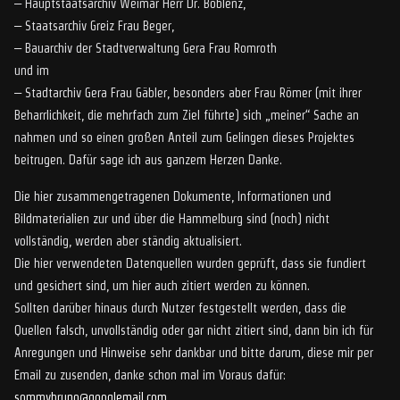
– Hauptstaatsarchiv Weimar Herr Dr. Boblenz,
– Staatsarchiv Greiz Frau Beger,
– Bauarchiv der Stadtverwaltung Gera Frau Romroth
und im
– Stadtarchiv Gera Frau Gäbler, besonders aber Frau Römer (mit ihrer
Beharrlichkeit, die mehrfach zum Ziel führte) sich „meiner“ Sache an
nahmen und so einen großen Anteil zum Gelingen dieses Projektes
beitrugen. Dafür sage ich aus ganzem Herzen Danke.
Die hier zusammengetragenen Dokumente, Informationen und
Bildmaterialien zur und über die Hammelburg sind (noch) nicht
vollständig, werden aber ständig aktualisiert.
Die hier verwendeten Datenquellen wurden geprüft, dass sie fundiert
und gesichert sind, um hier auch zitiert werden zu können.
Sollten darüber hinaus durch Nutzer festgestellt werden, dass die
Quellen falsch, unvollständig oder gar nicht zitiert sind, dann bin ich für
Anregungen und Hinweise sehr dankbar und bitte darum, diese mir per
Email zu zusenden, danke schon mal im Voraus dafür:
sommybruno@googlemail.com